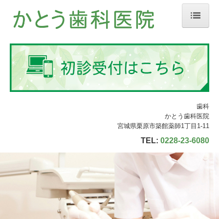
ホーム
院長紹介
診療のご案内
矯正歯科
歯科
歯周病治療
かとう歯科医院
宮城県栗原市築館薬師1丁目1-11
義歯・入れ歯
TEL:
0228-23-6080
お子様の虫歯予防
審美歯科・ホワイトニング
定期検診・予防歯科
施設・設備のご案内
交通案内