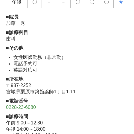
午後
〇
－
－
〇
〇
〇
★
■院長
加藤 秀一
■診療科目
歯科
■その他
女性医師勤務（非常勤）
電話予約可
英語対応可
■所在地
〒987-2252
宮城県栗原市築館薬師1丁目1-11
■電話番号
0228-23-6080
■診療時間
午前 9:00～12:30
午後 14:00～18:00