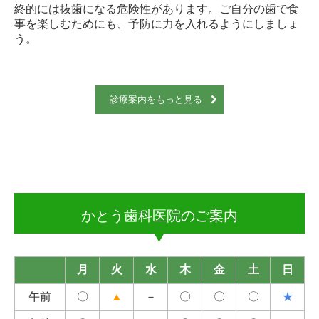
終的には抜歯になる危険性があります。ご自分の歯で食
事を楽しむためにも、予防に力を入れるようにしましょ
う。
診療案内をもっと見る
かとう歯科医院のご案内
月
火
水
木
金
土
日
午前
〇
▲
－
〇
〇
〇
★